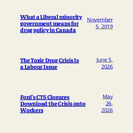
What a Liberal minority
November
government means for
5, 2019
drug policy in Canada
The Toxic Drug Crisis Is
June 5,
a Labour Issue
2026
May
Ford’s CTS Closures
Download the Crisis onto
26,
Workers
2026