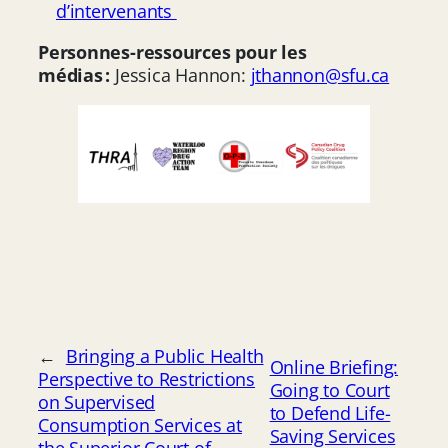
d’intervenants
Personnes-ressources pour les
médias :
Jessica Hannon:
jthannon@sfu.ca
←
Bringing a Public Health
Online Briefing:
Perspective to Restrictions
Going to Court
on Supervised
to Defend Life-
Consumption Services at
Saving Services
the Superior Court of