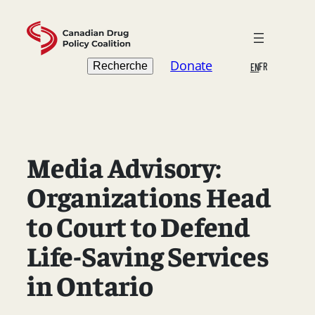
Skip
to
content
Search
Donate
Recherche
FR
EN
Media Advisory:
Organizations Head
to Court to Defend
Life-Saving Services
in Ontario